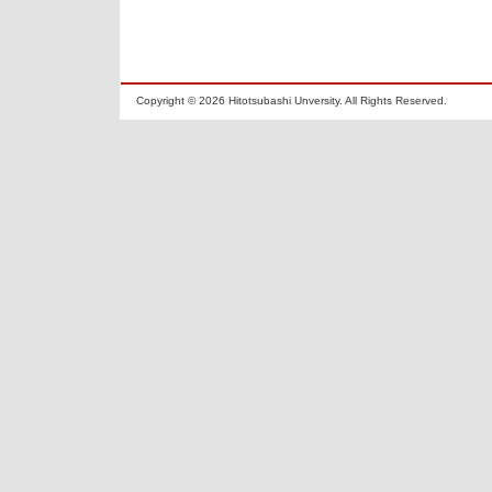
Copyright ©
2026 Hitotsubashi Unversity. All Rights Reserved.