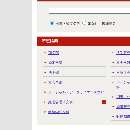
著書・論文名等
出版社・掲載誌名
商学部
法学研
経済学部
社会学
法学部
言語社
社会学部
ソーシ
科
ソーシャル・データサイエンス学部
国際・
経営管理研究科
経済研
経済学研究科
附属図