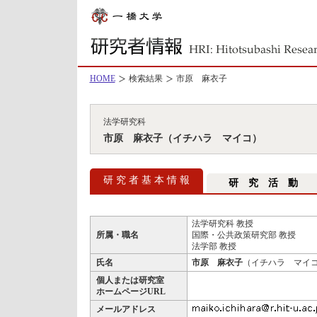
HOME
検索結果
市原 麻衣子
法学研究科
市原 麻衣子（イチハラ マイコ）
研 究 者 基 本 情 報
研 究 活 動
法学研究科 教授
所属・職名
国際・公共政策研究部 教授
法学部 教授
氏名
市原 麻衣子
（イチハラ マイ
個人または研究室
ホームページURL
メールアドレス