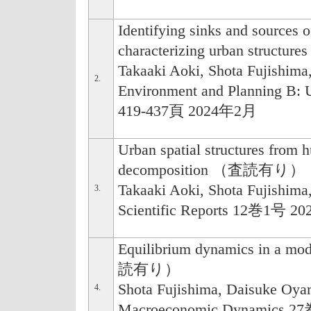
Identifying sinks and sources 
characterizing urban stru
Takaaki Aoki, Shota Fujishima
2.
Environment and Planning B: 
419-437頁 2024年2月
Urban spatial structures from
decomposition （査読有り）
Takaaki Aoki, Shota Fujishima
3.
Scientific Reports 12巻1号 
Equilibrium dynamics in a mo
読有り）
Shota Fujishima, Daisuke Oy
4.
Macroeconomic Dynamics 