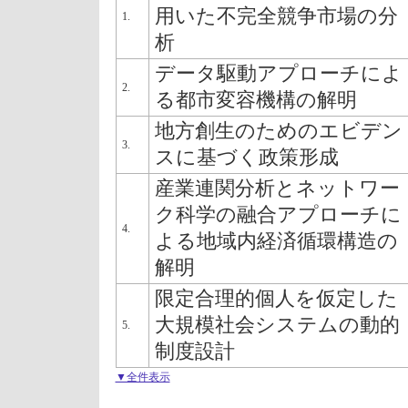
用いた不完全競争市場の分
1.
析
データ駆動アプローチによ
2.
る都市変容機構の解明
地方創生のためのエビデン
3.
スに基づく政策形成
産業連関分析とネットワー
ク科学の融合アプローチに
4.
よる地域内経済循環構造の
解明
限定合理的個人を仮定した
大規模社会システムの動的
5.
制度設計
▼全件表示