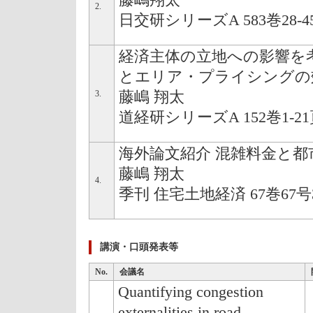
藤嶋翔太
2.
日交研シリーズA 583巻28-45
経済主体の立地への影響を
とエリア・プライシングの
3.
藤嶋 翔太
道経研シリーズA 152巻1-21頁
海外論文紹介 混雑料金と
藤嶋 翔太
4.
季刊 住宅土地経済 67巻67号36
講演・口頭発表等
No.
会議名
Quantifying congestion
externalities in road