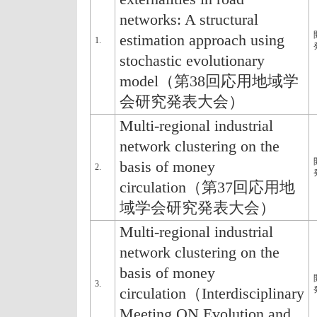
networks: A structural
estimation approach using
1.
stochastic evolutionary
model（第38回応用地域学
会研究発表大会）
Multi-regional industrial
network clustering on the
basis of money
2.
circulation（第37回応用地
域学会研究発表大会）
Multi-regional industrial
network clustering on the
basis of money
3.
circulation（Interdisciplinary
Meeting ON Evolution and