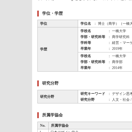
学位・学歴
学位
学位名
： 博士（商学）（一橋
学校名
： 一橋大学
学部・研究科等
： 商学研究科
学科等
： 経営・マー
卒業年
： 2019年
学歴
学校名
： 一橋大学
学部・研究科等
： 商学部
卒業年
： 2014年
研究分野
研究キーワード
： デザイン思
研究分野
研究分野
： 人文・社会 /
所属学協会
No.
所属学協会