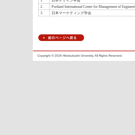
1.
日本デザイン学会
2.
Portland International Center for Management of Enginee
3.
日本マーケティング学会
Copyright ©
2026 Hitotsubashi Unversity. All Rights Reserved.