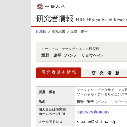
HOME
検索結果
坂野 遼平
ソーシャル・データサイエンス研究科
坂野 遼平（バンノ リョウヘイ）
研 究 者 基 本 情 報
研 究 活 動
ソーシャル・データサイエンス研
所属・職名
ソーシャル・データサイエンス学
氏名
坂野 遼平
（バンノ リョウヘ
個人または研究室
https://www.rbanno.net/
ホームページURL
メールアドレス