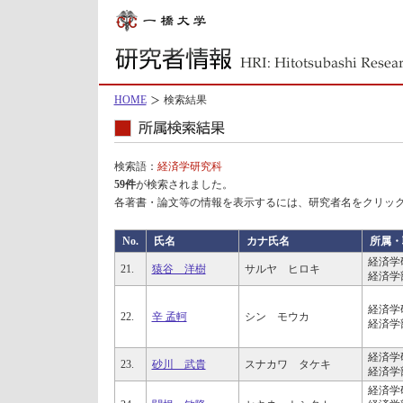
HOME
検索結果
検索語：
経済学研究科
59件
が検索されました。
各著書・論文等の情報を表示するには、研究者名をクリッ
No.
氏名
カナ氏名
所属・
経済学
21.
猿谷 洋樹
サルヤ ヒロキ
経済学
経済学
22.
辛 孟軻
シン モウカ
経済学
経済学
23.
砂川 武貴
スナカワ タケキ
経済学
経済学