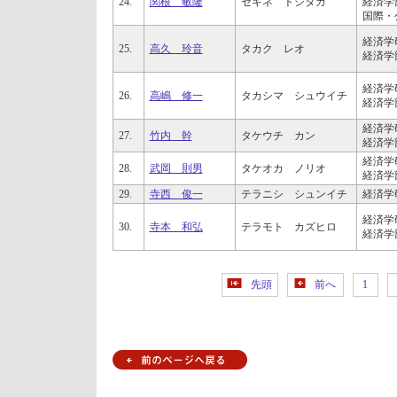
24.
関根 敏隆
セキネ トシタカ
経済学
国際・
経済学
25.
高久 玲音
タカク レオ
経済学
経済学
26.
高嶋 修一
タカシマ シュウイチ
経済学
経済学
27.
竹内 幹
タケウチ カン
経済学
経済学
28.
武岡 則男
タケオカ ノリオ
経済学
29.
寺西 俊一
テラニシ シュンイチ
経済学
経済学
30.
寺本 和弘
テラモト カズヒロ
経済学
先頭
前へ
1