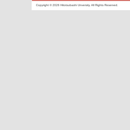
Copyright ©
2026 Hitotsubashi Unversity. All Rights Reserved.