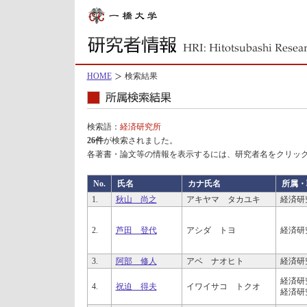
HOME
検索結果
検索語：
経済研究所
26件
が検索されました。
各著書・論文等の情報を表示するには、研究者名をクリッ
No.
氏名
カナ氏名
所属・
1.
秋山 尚之
アキヤマ タカユキ
経済研
2.
芦田 登代
アシダ トヨ
経済研
3.
阿部 修人
アベ ナオヒト
経済研
経済研
4.
祝迫 得夫
イワイサコ トクオ
経済研