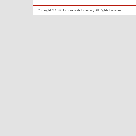
Copyright ©
2026 Hitotsubashi Unversity. All Rights Reserved.