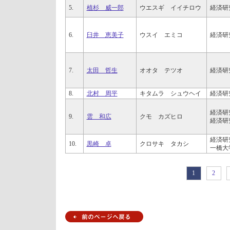
5.
植杉 威一郎
ウエスギ イイチロウ
経済研
6.
臼井 恵美子
ウスイ エミコ
経済研
7.
太田 哲生
オオタ テツオ
経済研
8.
北村 周平
キタムラ シュウヘイ
経済研
経済研
9.
雲 和広
クモ カズヒロ
経済研
経済研
10.
黒崎 卓
クロサキ タカシ
一橋大
1
2