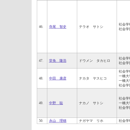
社会学
46.
寺尾 智史
テラオ サトシ
社会学
社会学
47.
堂免 隆浩
ドウメン タカヒロ
社会学
社会学
一橋大
48.
中田 康彦
ナカタ ヤスヒコ
一橋大
社会学
社会学
49.
中野 聡
ナカノ サトシ
一橋大
社会学
50.
永山 理穂
ナガヤマ リホ
社会学