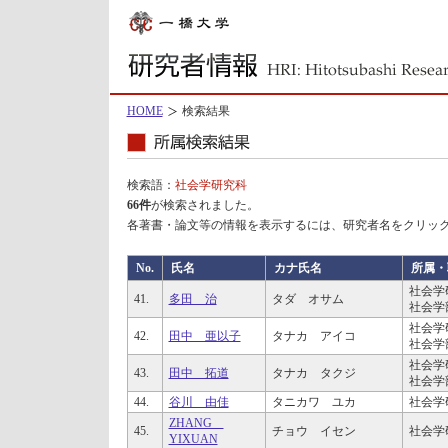
HOME
検索結果
検索語：
社会学研究科
66件
が検索されました。
各著書・論文等の情報を表示するには、研究者名をクリッ
No.
氏名
カナ氏名
所属・
社会学
41.
多田 治
タダ オサム
社会学
社会学
42.
田中 亜以子
タナカ アイコ
社会学
社会学
43.
田中 拓道
タナカ タクジ
社会学
44.
谷川 由佳
タニカワ ユカ
社会学
ZHANG
45.
チョウ イセン
社会学
YIXUAN