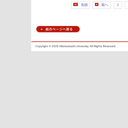
先頭
前へ
3
Copyright ©
2026 Hitotsubashi Unversity. All Rights Reserved.