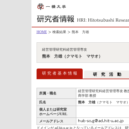
HOME
検索結果
熊本 方雄
経営管理研究科経営管理専攻
熊本 方雄（クマモト マサオ）
研 究 者 基 本 情 報
研 究 活 動
経営管理研究科経営管理専攻 教
所属・職名
商学部 教授
氏名
熊本 方雄
（クマモト マサオ
個人または研究室
ホームページURL
メールアドレス
ドメインが ad.hit-u.ac.jp となっているメールアドレ