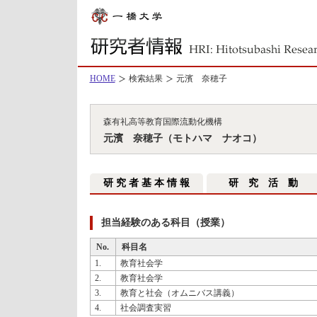
HOME
検索結果
元濱 奈穂子
森有礼高等教育国際流動化機構
元濱 奈穂子（モトハマ ナオコ）
研 究 者 基 本 情 報
研 究 活 動
担当経験のある科目（授業）
No.
科目名
1.
教育社会学
2.
教育社会学
3.
教育と社会（オムニバス講義）
4.
社会調査実習