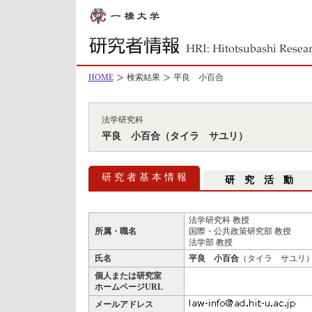
HOME
検索結果
平良 小百合
法学研究科
平良 小百合（タイラ サユリ）
研 究 者 基 本 情 報
研 究 活 動
法学研究科 教授
所属・職名
国際・公共政策研究部 教授
法学部 教授
氏名
平良 小百合
（タイラ サユリ
個人または研究室
ホームページURL
メールアドレス