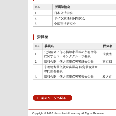
No.
所属学協会
1.
日本公法学会
2.
ドイツ憲法判例研究会
3.
全国憲法研究会
委員歴
No.
委員名
団体名
公費解体に係る損壊家屋等の所有権等
1.
環境省
に関するワーキンググループ委員
2.
情報公開・個人情報保護審議会委員
東京都
京都地方最低賃金審議会 特定最低賃金
3.
専門部会委員
4.
情報公開・個人情報保護審査会委員
枚方市
Copyright ©
2026 Hitotsubashi Unversity. All Rights Reserved.