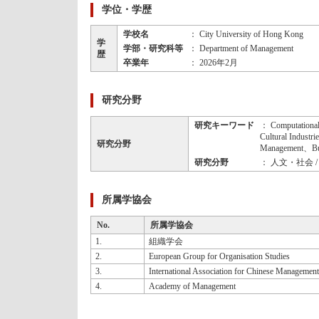
学位・学歴
学校名
： City University of Hong Kong
学
学部・研究科等
： Department of Management
歴
卒業年
： 2026年2月
研究分野
研究キーワード
： Computational 
Cultural Industr
研究分野
Management、Bus
研究分野
： 人文・社会 
所属学協会
No.
所属学協会
1.
組織学会
2.
European Group for Organisation Studies
3.
International Association for Chinese Managemen
4.
Academy of Management