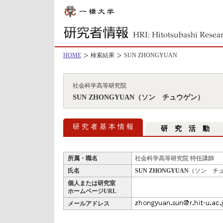
HOME
検索結果
SUN ZHONGYUAN
社会科学高等研究院
SUN ZHONGYUAN（ソン チュウゲン）
研 究 者 基 本 情 報
研 究 活 動
所属・職名
社会科学高等研究院 特任講師
氏名
SUN ZHONGYUAN
（ソン チ
個人または研究室
ホームページURL
メールアドレス