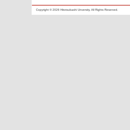
Copyright ©
2026 Hitotsubashi Unversity. All Rights Reserved.