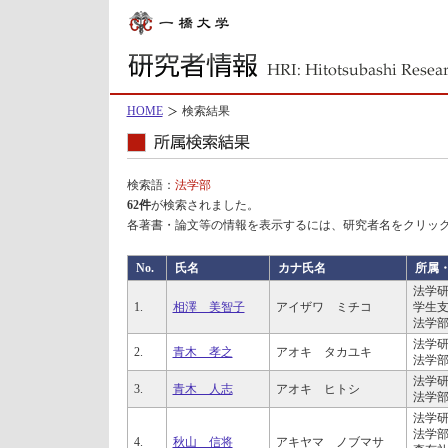
HOME
検索結果
検索語：
法学部
62件
が検索されました。
各著書・論文等の情報を表示するには、研究者名をクリッ
No.
氏名
カナ氏名
所属
法学研
1.
相澤 美智子
アイザワ ミチコ
学生支
法学部
法学研
2.
青木 孝之
アオキ タカユキ
法学部
法学研
3.
青木 人志
アオキ ヒトシ
法学部
法学研
法学部
4.
秋山 信将
アキヤマ ノブマサ