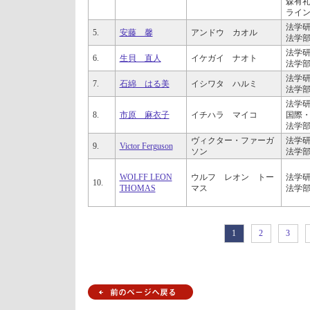
森有
ライン
法学研
5.
安藤 馨
アンドウ カオル
法学部
法学研
6.
生貝 直人
イケガイ ナオト
法学部
法学研
7.
石綿 はる美
イシワタ ハルミ
法学部
法学研
8.
市原 麻衣子
イチハラ マイコ
国際・
法学部
ヴィクター・ファーガ
法学研
9.
Victor Ferguson
ソン
法学部
WOLFF LEON
ウルフ レオン トー
法学研
10.
THOMAS
マス
法学部
1
2
3