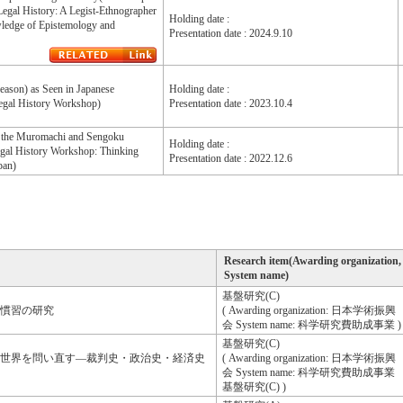
egal History: A Legist-Ethnographer
Holding date :
ledge of Epistemology and
Presentation date : 2024.9.10
ason) as Seen in Japanese
Holding date :
egal History Workshop)
Presentation date : 2023.10.4
n the Muromachi and Sengoku
Holding date :
egal History Workshop: Thinking
Presentation date : 2022.12.6
pan)
Research item(Awarding organization,
System name)
基盤研究(C)
慣習の研究
( Awarding organization: 日本学術振興
会 System name: 科学研究費助成事業 )
基盤研究(C)
世界を問い直す―裁判史・政治史・経済史
( Awarding organization: 日本学術振興
会 System name: 科学研究費助成事業
基盤研究(C) )