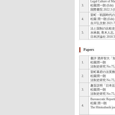
Legal Culture of Ma
3.
松園潤一朗 (Edit)
国際書院 2022.3 (IS
室町・戦国時代の
4.
松園 潤一朗 (Edit)
吉川弘文館 2021.7 (I
法と国制の比較史
5.
水林彪, 青木人志, 松園
日本評論社 2018.5 (I
Papers
書評 酒井智大「
1.
松園潤一朗
法制史研究 No.75,pp
室町幕府の法実務
2.
松園潤一朗
法制史研究 No.75,pp
趣旨説明「日本近
3.
松園潤一朗
法制史研究 No.75,pp
Bureaucratic Report
松園 潤一朗
4.
The Hitotsubashi jo