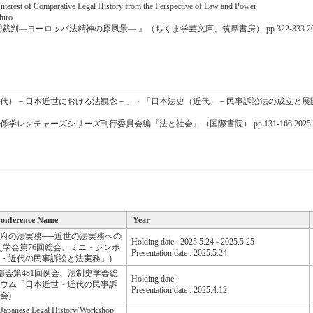
terest of Comparative Legal History from the Perspective of Law and Power
iro
判―ヨーロッパ法精神の原風景― 』（ちくま学芸文庫、筑摩書房） pp.322-333 202
代）－日本近世における法観念－」・「日本法史（近代）－民事訴訟法の成立と展
学レクチャーズシリーズ刊行委員会編『法と社会』（国際書院） pp.131-166 2025.
Conference Name
Year
府の法実務──近世の法実務への
Holding date : 2025.5.24 - 2025.5.25
史学会第76回総会、ミニ・シンポ
Presentation date : 2025.5.24
・近代の民事訴訟と法実務」)
部会第481回例会、法制史学会総
Holding date :
ウム「日本近世・近代の民事訴
Presentation date : 2025.4.12
会)
Japanese Legal History(Workshop