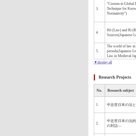
“Custom in Global L
Technique for Know
3.
Normativity”)
Hō (Law) and Ri (Re
4.
Sources(Japanese L
The world of law i
5.
periods(Japanese L
Law in Medieval Ja
▼display all
Research Projects
No.
Research subject
1.
中近世日本の法と
中近世日本の法的
2.
の対話―