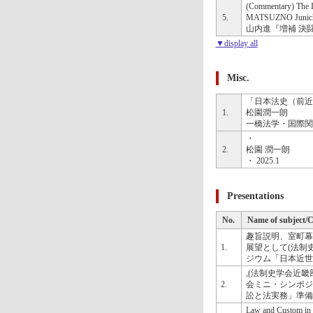
(Commentary) The In
5.
MATSUZNO Junich
山内進『増補 決闘裁
▼display all
Misc.
「日本法史（前近
1.
松園潤一朗
一橋法学・国際関係
・
2.
松園 潤一朗
・ 2025.1
Presentations
No.
Name of subject/
趣旨説明、室町幕
1.
展望として(法制
ジウム「日本近世
,(法制史学会近畿
2.
会ミニ・シンポジ
訟と法実務」準備
Law and Custom in 