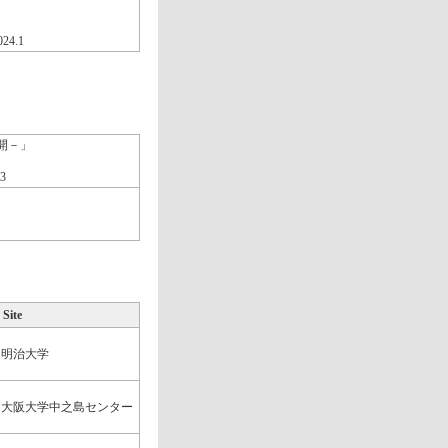
4.1
開－」
3
Site
明治大学
大阪大学中之島センター