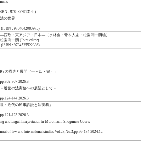
nuals
BN : 9784877913144)
法の世界
SBN : 9784642083973)
―西欧・東アジア・日本―（水林彪・青木人志・松園潤一朗編）
潤一朗 (Joint editor)
SBN : 9784535522336)
知行の構造と展開（一～四・完）」
.302-307 2026.3
－近世の法実務への展望として－
.124-144 2026.3
世・近代の民事訴訟と法実務」
.121-123 2026.3
ing and Legal Interpretation in Muromachi Shogunate Courts
urnal of law and international studies Vol.23,No.3,pp.99-134 2024.12