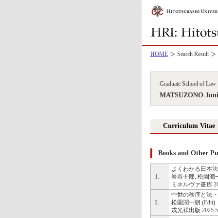
HOME
Search Result
Graduate School of Law
MATSUZONO Junic
Curriculum Vitae
Books and Other Pub
よくわかる日本法
1.
岩谷十郎, 松園潤一朗, 
ミネルヴァ書房 2025.5
中世の秩序と法・
2.
松園潤一朗 (Edit)
戎光祥出版 2025.5 (I