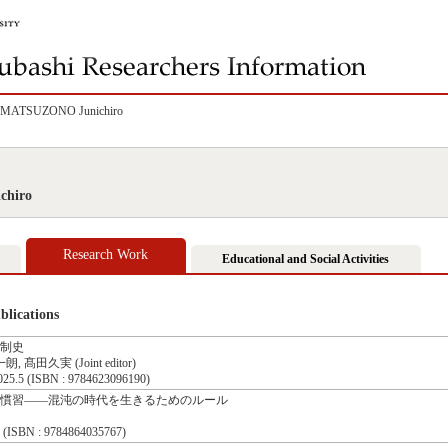
MATSUZONO Junichiro
hiro
Research Work
Educational and Social Activities
lications
制史
髙田久実 (Joint editor)
 (ISBN : 9784623096190)
慣習――混沌の時代を生きるためのルール
SBN : 9784864035767)